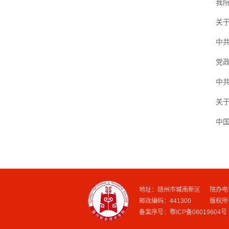
我
关
中共
党政
中共
关
中国
地址：随州市城南新区 院办电话：07
邮政编码：441300 版
备案序号：鄂ICP备06019604号